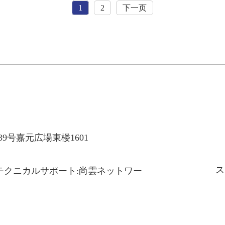
1
2
下一页
9号嘉元広場東楼1601
ス
会社 テクニカルサポート:尚雲ネットワー