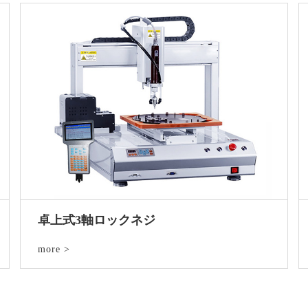
卓上式3軸ロックネジ
more >