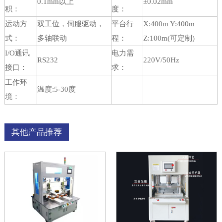
0.1mm以上
±0.02mm
积：
度：
运动方
双工位，伺服驱动，
平台行
X:400m Y:400m
式：
多轴联动
程：
Z:100m(可定制)
I/O通讯
电力需
RS232
220V/50Hz
接口：
求：
工作环
温度:5-30度
境：
其他产品推荐