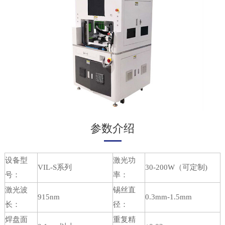
参数介绍
设备型
激光功
VIL-S系列
30-200W（可定制)
号：
率：
激光波
锡丝直
915nm
0.3mm-1.5mm
长：
径：
焊盘面
重复精