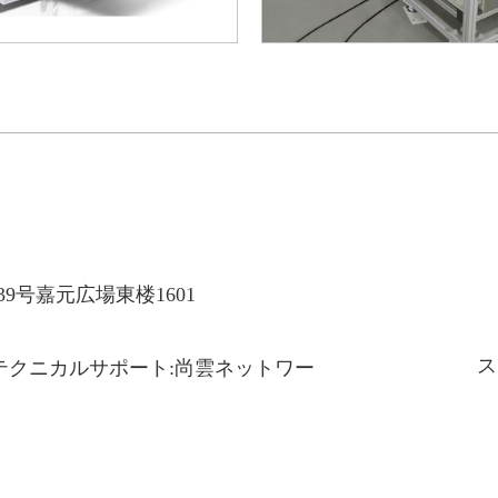
9号嘉元広場東楼1601
ス
会社 テクニカルサポート:尚雲ネットワー