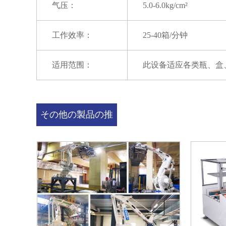
气压：
5.0-6.0kg/cm²
工作效率：
25-40箱/分钟
适用范围：
此设备适应各类瓶、盒
その他の製品の推
奨