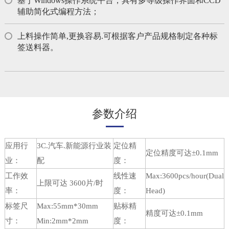
基于Windows操作系统平台，具有多等级操作界面和CCD
辅助简化式编程方法；
上料操作简单,更换容易.可根据客户产品规格制定各种标
签送料器。
参数介绍
应用行
3C.汽车.新能源行业装
定位精
定位精度可达±0.1mm
业：
配
度：
工作效
线性速
Max:3600pcs/hour(Dual
上限可达 3600片/时
率：
度：
Head)
标签尺
Max:55mm*30mm
贴标精
精度可达±0.1mm
寸：
Min:2mm*2mm
度：